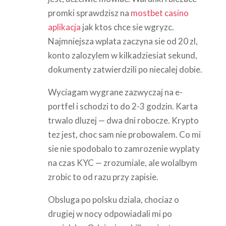
promki sprawdzisz na
mostbet casino
aplikacja
jak ktos chce sie wgryzc.
Najmniejsza wplata zaczyna sie od 20 zl,
konto zalozylem w kilkadziesiat sekund,
dokumenty zatwierdzili po niecalej dobie.
Wyciagam wygrane zazwyczaj na e-
portfel i schodzi to do 2-3 godzin. Karta
trwalo dluzej — dwa dni robocze. Krypto
tez jest, choc sam nie probowalem. Co mi
sie nie spodobalo to zamrozenie wyplaty
na czas KYC — zrozumiale, ale wolalbym
zrobic to od razu przy zapisie.
Obsluga po polsku dziala, chociaz o
drugiej w nocy odpowiadali mi po