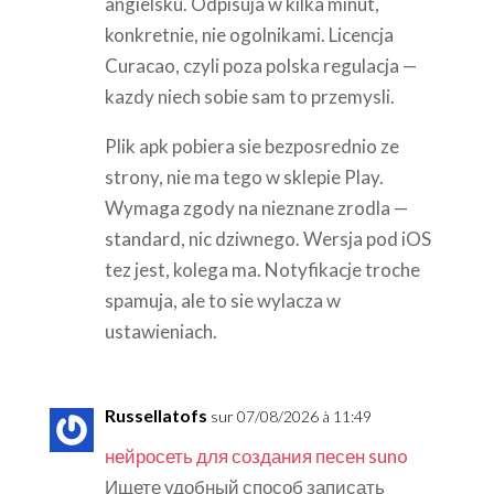
angielsku. Odpisuja w kilka minut,
konkretnie, nie ogolnikami. Licencja
Curacao, czyli poza polska regulacja —
kazdy niech sobie sam to przemysli.
Plik apk pobiera sie bezposrednio ze
strony, nie ma tego w sklepie Play.
Wymaga zgody na nieznane zrodla —
standard, nic dziwnego. Wersja pod iOS
tez jest, kolega ma. Notyfikacje troche
spamuja, ale to sie wylacza w
ustawieniach.
Russellatofs
sur 07/08/2026 à 11:49
нейросеть для создания песен suno
Ищете удобный способ записать