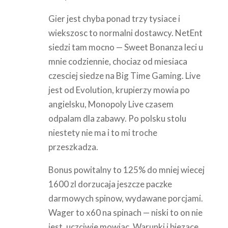
Gier jest chyba ponad trzy tysiace i
wiekszosc to normalni dostawcy. NetEnt
siedzi tam mocno — Sweet Bonanza leci u
mnie codziennie, chociaz od miesiaca
czesciej siedze na Big Time Gaming. Live
jest od Evolution, krupierzy mowia po
angielsku, Monopoly Live czasem
odpalam dla zabawy. Po polsku stolu
niestety nie ma i to mi troche
przeszkadza.
Bonus powitalny to 125% do mniej wiecej
1600 zl dorzucaja jeszcze paczke
darmowych spinow, wydawane porcjami.
Wager to x60 na spinach — niski to on nie
jest, uczciwie mowiac. Warunki i biezace